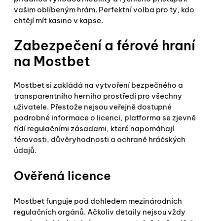
vašim oblíbeným hrám. Perfektní volba pro ty, kdo
chtějí mít kasino v kapse.
Zabezpečení a férové hraní
na Mostbet
Mostbet si zakládá na vytvoření bezpečného a
transparentního herního prostředí pro všechny
uživatele. Přestože nejsou veřejně dostupné
podrobné informace o licenci, platforma se zjevně
řídí regulačními zásadami, které napomáhají
férovosti, důvěryhodnosti a ochraně hráčských
údajů.
Ověřená licence
Mostbet funguje pod dohledem mezinárodních
regulačních orgánů. Ačkoliv detaily nejsou vždy