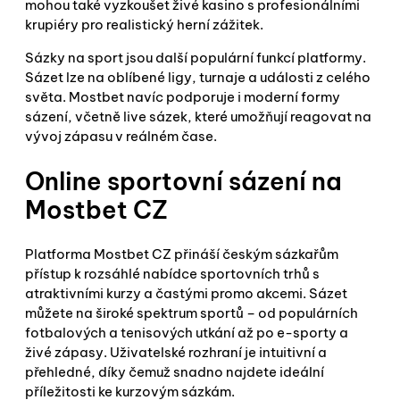
mohou také vyzkoušet živé kasino s profesionálními
krupiéry pro realistický herní zážitek.
Sázky na sport jsou další populární funkcí platformy.
Sázet lze na oblíbené ligy, turnaje a události z celého
světa. Mostbet navíc podporuje i moderní formy
sázení, včetně live sázek, které umožňují reagovat na
vývoj zápasu v reálném čase.
Online sportovní sázení na
Mostbet CZ
Platforma Mostbet CZ přináší českým sázkařům
přístup k rozsáhlé nabídce sportovních trhů s
atraktivními kurzy a častými promo akcemi. Sázet
můžete na široké spektrum sportů – od populárních
fotbalových a tenisových utkání až po e-sporty a
živé zápasy. Uživatelské rozhraní je intuitivní a
přehledné, díky čemuž snadno najdete ideální
příležitosti ke kurzovým sázkám.