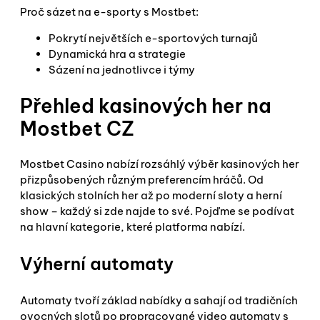
Proč sázet na e-sporty s Mostbet:
Pokrytí největších e-sportových turnajů
Dynamická hra a strategie
Sázení na jednotlivce i týmy
Přehled kasinových her na
Mostbet CZ
Mostbet Casino nabízí rozsáhlý výběr kasinových her
přizpůsobených různým preferencím hráčů. Od
klasických stolních her až po moderní sloty a herní
show – každý si zde najde to své. Pojďme se podívat
na hlavní kategorie, které platforma nabízí.
Výherní automaty
Automaty tvoří základ nabídky a sahají od tradičních
ovocných slotů po propracované video automaty s