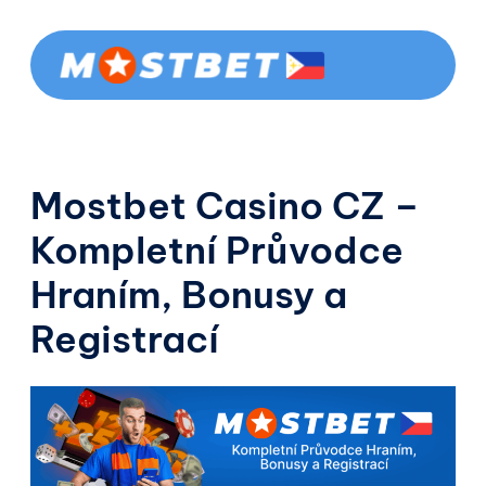
Skip
to
content
Mostbet Casino CZ –
Kompletní Průvodce
Hraním, Bonusy a
Registrací