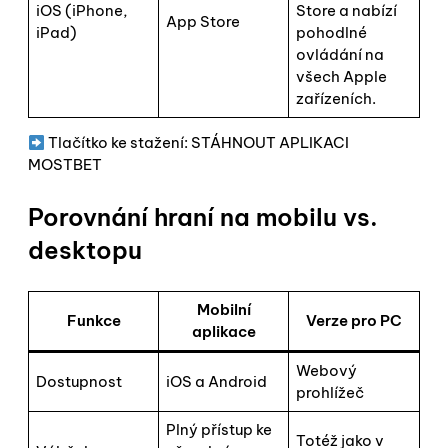
iOS (iPhone,
Store a nabízí
App Store
iPad)
pohodlné
ovládání na
všech Apple
zařízeních.
Tlačítko ke stažení: STÁHNOUT APLIKACI
MOSTBET
Porovnání hraní na mobilu vs.
desktopu
Mobilní
Funkce
Verze pro PC
aplikace
Webový
Dostupnost
iOS a Android
prohlížeč
Plný přístup ke
Totéž jako v