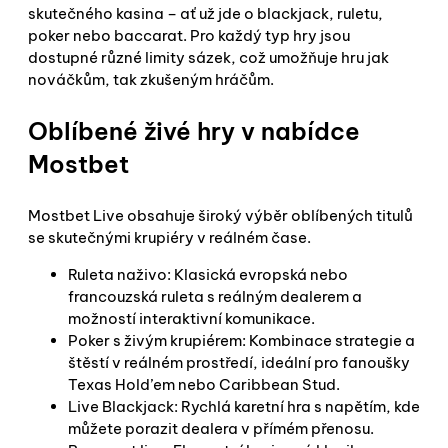
skutečného kasina – ať už jde o blackjack, ruletu,
poker nebo baccarat. Pro každý typ hry jsou
dostupné různé limity sázek, což umožňuje hru jak
nováčkům, tak zkušeným hráčům.
Oblíbené živé hry v nabídce
Mostbet
Mostbet Live obsahuje široký výběr oblíbených titulů
se skutečnými krupiéry v reálném čase.
Ruleta naživo: Klasická evropská nebo
francouzská ruleta s reálným dealerem a
možností interaktivní komunikace.
Poker s živým krupiérem: Kombinace strategie a
štěstí v reálném prostředí, ideální pro fanoušky
Texas Hold’em nebo Caribbean Stud.
Live Blackjack: Rychlá karetní hra s napětím, kde
můžete porazit dealera v přímém přenosu.