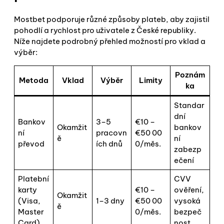
Mostbet podporuje různé způsoby plateb, aby zajistil
pohodlí a rychlost pro uživatele z České republiky.
Níže najdete podrobný přehled možností pro vklad a
výběr:
Poznám
Metoda
Vklad
Výběr
Limity
ka
Standar
dní
Bankov
3–5
€10 –
Okamžit
bankov
ní
pracovn
€50 00
ě
ní
převod
ích dnů
0/měs.
zabezp
ečení
Platební
CVV
karty
€10 –
ověření,
Okamžit
(Visa,
1–3 dny
€50 00
vysoká
ě
Master
0/měs.
bezpeč
Card)
nost