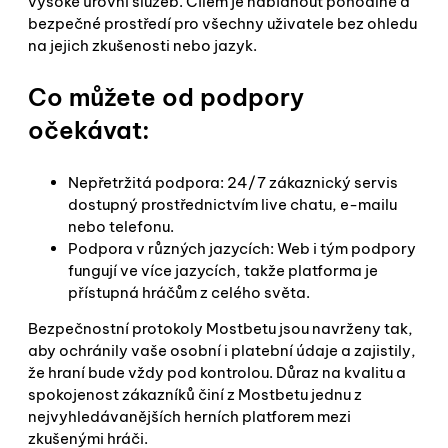
vysoké úrovni služeb. Cílem je nabídnout pohodlné a
bezpečné prostředí pro všechny uživatele bez ohledu
na jejich zkušenosti nebo jazyk.
Co můžete od podpory
očekávat:
Nepřetržitá podpora: 24/7 zákaznický servis
dostupný prostřednictvím live chatu, e-mailu
nebo telefonu.
Podpora v různých jazycích: Web i tým podpory
fungují ve více jazycích, takže platforma je
přístupná hráčům z celého světa.
Bezpečnostní protokoly Mostbetu jsou navrženy tak,
aby ochránily vaše osobní i platební údaje a zajistily,
že hraní bude vždy pod kontrolou. Důraz na kvalitu a
spokojenost zákazníků činí z Mostbetu jednu z
nejvyhledávanějších herních platforem mezi
zkušenými hráči.