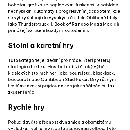
bohatou grafikou a napínavými funkcemi. V nabídce
nechybí ani automaty s progresivním jackpotem, kde
se výhry šplhají do vysokých částek. Oblíbené tituly
jako Thunderstruck II, Book of Ra nebo Mega Moolah
přinášejí vzrušení každým roztočením.
Stolní a karetní hry
Tato kategorie je ideální pro hráče, kteří preferují
strategii a taktiku. Mostbet nabízí široký výběr
klasických stolních her, jako jsou ruleta, blackjack,
baccarat nebo Caribbean Stud Poker. Díky různým
limitům sázek si přijdou na své jak začátečníci, tak
zkušení hráči.
Rychlé hry
Pokud dáváte přednost dynamice a okamžitému
výsledku, rychlé hry jsou tou správnou volbou. Tyto