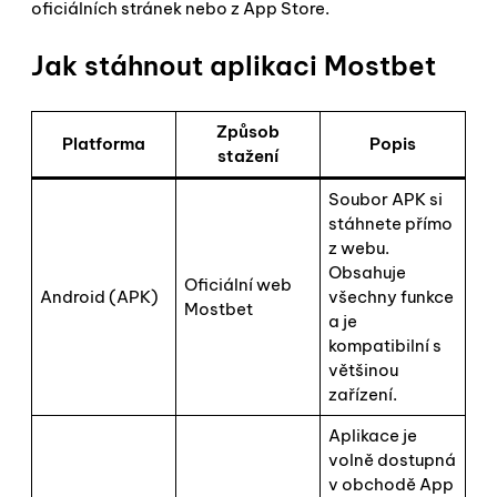
oficiálních stránek nebo z App Store.
Jak stáhnout aplikaci Mostbet
Způsob
Platforma
Popis
stažení
Soubor APK si
stáhnete přímo
z webu.
Obsahuje
Oficiální web
Android (APK)
všechny funkce
Mostbet
a je
kompatibilní s
většinou
zařízení.
Aplikace je
volně dostupná
v obchodě App