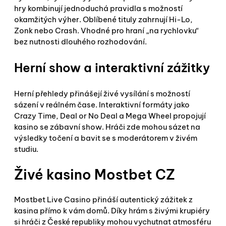
hry kombinují jednoduchá pravidla s možností
okamžitých výher. Oblíbené tituly zahrnují Hi-Lo,
Zonk nebo Crash. Vhodné pro hraní „na rychlovku“
bez nutnosti dlouhého rozhodování.
Herní show a interaktivní zážitky
Herní přehledy přinášejí živé vysílání s možností
sázení v reálném čase. Interaktivní formáty jako
Crazy Time, Deal or No Deal a Mega Wheel propojují
kasino se zábavní show. Hráči zde mohou sázet na
výsledky točení a bavit se s moderátorem v živém
studiu.
Živé kasino Mostbet CZ
Mostbet Live Casino přináší autentický zážitek z
kasina přímo k vám domů. Díky hrám s živými krupiéry
si hráči z České republiky mohou vychutnat atmosféru