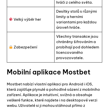
hráči z celého světa.
Desítky stolů s různými
limity a herními
Velký výběr her
variantami pro každou
úroveň hráče.
Všechny transakce jsou
chráněny šifrováním a
Zabezpečení
probíhají pod dohledem
licencovaného
provozovatele.
Mobilní aplikace Mostbet
Mostbet nabízí vlastní aplikaci pro Android i iOS,
která zajišťuje plynulé a pohodlné sázení z mobilního
zařízení. Aplikace je intuitivní, svižná a obsahuje
veškeré funkce, které najdete i na desktopové verzi
webu. Uživatelé si ji mohou stáhnout přímo z