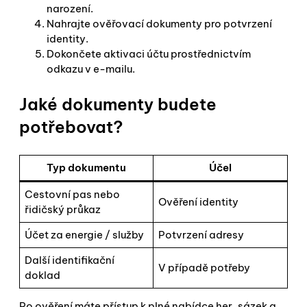
narození.
Nahrajte ověřovací dokumenty pro potvrzení
identity.
Dokončete aktivaci účtu prostřednictvím
odkazu v e-mailu.
Jaké dokumenty budete
potřebovat?
Typ dokumentu
Účel
Cestovní pas nebo
Ověření identity
řidičský průkaz
Účet za energie / služby
Potvrzení adresy
Další identifikační
V případě potřeby
doklad
Po ověření máte přístup k plné nabídce her, sázek a