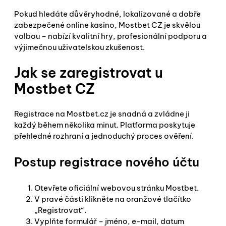
Pokud hledáte důvěryhodné, lokalizované a dobře
zabezpečené online kasino, Mostbet CZ je skvělou
volbou – nabízí kvalitní hry, profesionální podporu a
výjimečnou uživatelskou zkušenost.
Jak se zaregistrovat u
Mostbet CZ
Registrace na Mostbet.cz je snadná a zvládne ji
každý během několika minut. Platforma poskytuje
přehledné rozhraní a jednoduchý proces ověření.
Postup registrace nového účtu
Otevřete oficiální webovou stránku Mostbet.
V pravé části klikněte na oranžové tlačítko
„Registrovat“.
Vyplňte formulář – jméno, e-mail, datum